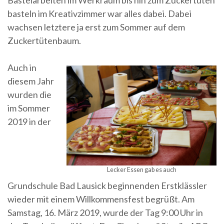
Bastelarbeiten im Werkraum bis hin zum Zuckertüten
basteln im Kreativzimmer war alles dabei. Dabei
wachsen letztere ja erst zum Sommer auf dem
Zuckertütenbaum.
Auch in
diesem Jahr
wurden die
im Sommer
2019 in der
Lecker Essen gab es auch
Grundschule Bad Lausick beginnenden Erstklässler
wieder mit einem Willkommensfest begrüßt. Am
Samstag, 16. März 2019, wurde der Tag 9:00 Uhr in