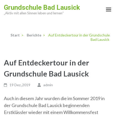
Zum
Grundschule Bad Lausick
Inhalt
„Aktiv mit allen Sinnen leben und lernen“
springen
(Enter
drücken)
Start
>
Berichte
>
Auf Entdeckertour in der Grundschule
Bad Lausick
Auf Entdeckertour in der
Grundschule Bad Lausick
19 Dez.,2019
admin
Auch in diesem Jahr wurden die im Sommer 2019 in
der Grundschule Bad Lausick beginnenden
Erstklässler wieder mit einem Willkommensfest