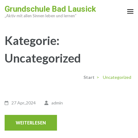
Zum
Grundschule Bad Lausick
Inhalt
„Aktiv mit allen Sinnen leben und lernen“
springen
(Enter
Kategorie:
drücken)
Uncategorized
Start
>
Uncategorized
27 Apr.,2024
admin
WEITERLESEN