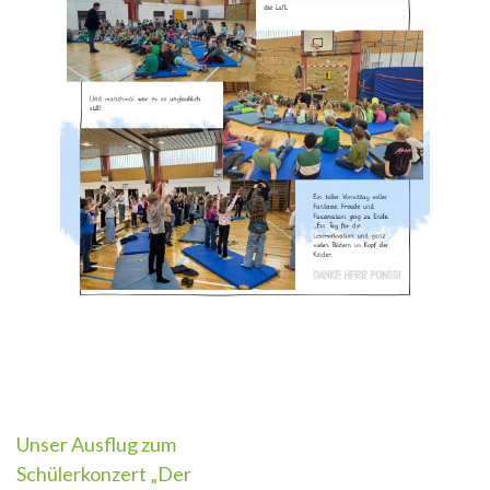
Beitragsnavigation
Unser Ausflug zum
Schülerkonzert „Der