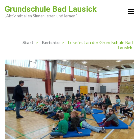
Zum
Grundschule Bad Lausick
Inhalt
„Aktiv mit allen Sinnen leben und lernen“
springen
(Enter
drücken)
Start
>
Berichte
>
Lesefest an der Grundschule Bad
Lausick